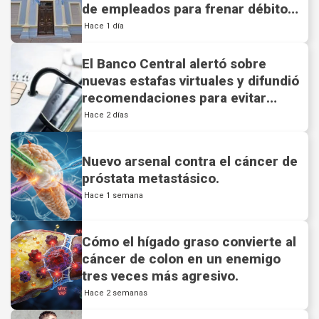
de empleados para frenar débitos
automáticos.
Hace 1 día
El Banco Central alertó sobre
nuevas estafas virtuales y difundió
recomendaciones para evitar
fraudes.
Hace 2 días
Nuevo arsenal contra el cáncer de
próstata metastásico.
Hace 1 semana
Cómo el hígado graso convierte al
cáncer de colon en un enemigo
tres veces más agresivo.
Hace 2 semanas