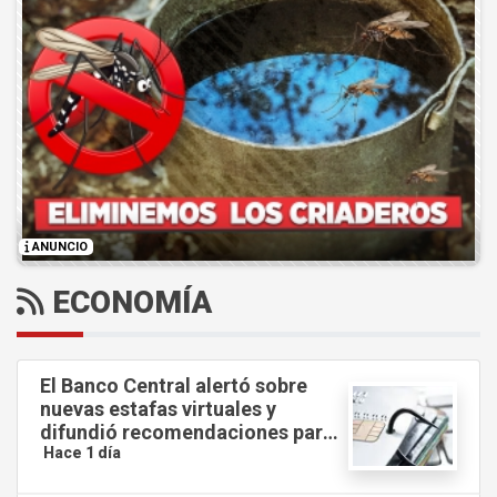
ANUNCIO
ECONOMÍA
El Banco Central alertó sobre
nuevas estafas virtuales y
difundió recomendaciones para
evitar fraudes.
Hace 1 día