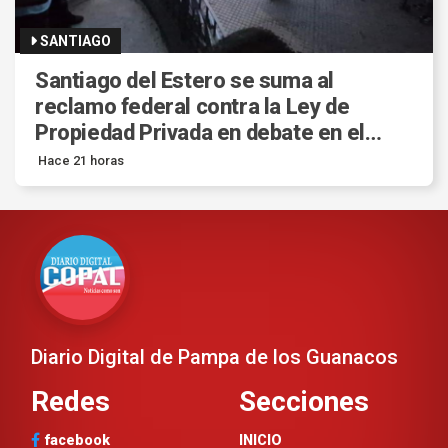
SANTIAGO
Santiago del Estero se suma al
reclamo federal contra la Ley de
Propiedad Privada en debate en el
Senado.
Hace 21 horas
Diario Digital de Pampa de los Guanacos
Redes
Secciones
facebook
INICIO