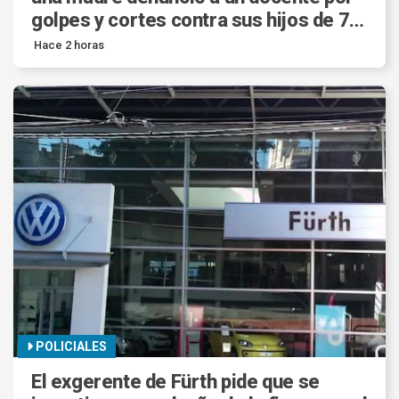
golpes y cortes contra sus hijos de 7 y
11 años.
Hace 2 horas
POLICIALES
El exgerente de Fürth pide que se