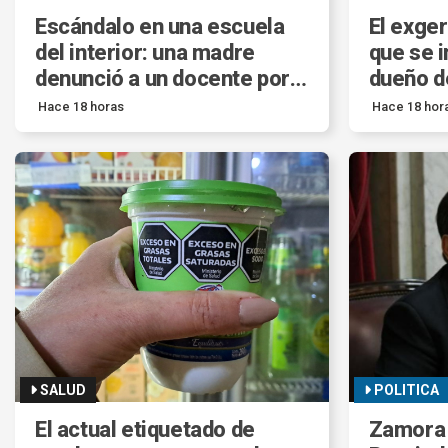
Escándalo en una escuela
El exger
del interior: una madre
que se i
denunció a un docente por
dueño de
golpes y cortes contra sus
millonar
Hace 18 horas
Hace 18 hor
hijos de 7 y 11 años.
SALUD
POLITICA
El actual etiquetado de
Zamora 