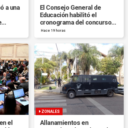
ó a una
El Consejo General de
Educación habilitó el
e
cronograma del concurso
para cargos directivos
Hace 19 horas
titulares.
ZONALES
en el
Allanamientos en