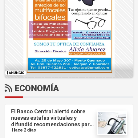
ANUNCIO
ECONOMÍA
El Banco Central alertó sobre
nuevas estafas virtuales y
difundió recomendaciones para
evitar fraudes.
Hace 2 días