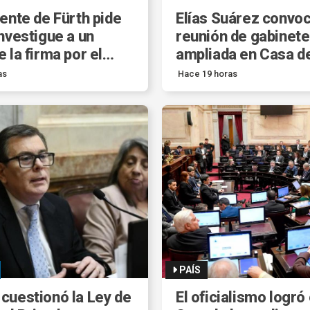
ente de Fürth pide
Elías Suárez convoc
nvestigue a un
reunión de gabinete
 la firma por el
ampliada en Casa d
io desfalco.
Gobierno.
as
Hace 19 horas
PAÍS
cuestionó la Ley de
El oficialismo logró 