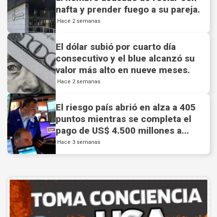
nafta y prender fuego a su pareja.
Hace 2 semanas
El dólar subió por cuarto día
consecutivo y el blue alcanzó su
valor más alto en nueve meses.
Hace 2 semanas
El riesgo país abrió en alza a 405
puntos mientras se completa el
pago de US$ 4.500 millones a
acreedores privados.
Hace 3 semanas