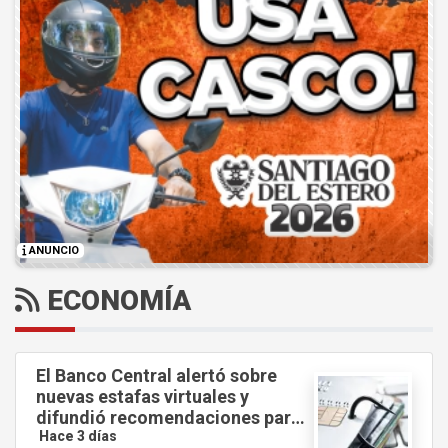
ANUNCIO
ECONOMÍA
El Banco Central alertó sobre
nuevas estafas virtuales y
difundió recomendaciones para
evitar fraudes.
Hace 3 días