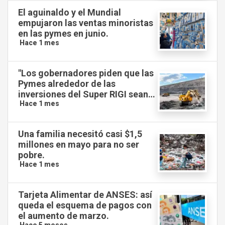
El aguinaldo y el Mundial
empujaron las ventas minoristas
en las pymes en junio.
Hace 1 mes
"Los gobernadores piden que las
Pymes alrededor de las
inversiones del Super RIGI sean
nacionales en un 40%"
Hace 1 mes
Una familia necesitó casi $1,5
millones en mayo para no ser
pobre.
Hace 1 mes
Tarjeta Alimentar de ANSES: así
queda el esquema de pagos con
el aumento de marzo.
Hace 5 meses