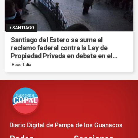
SANTIAGO
Santiago del Estero se suma al
reclamo federal contra la Ley de
Propiedad Privada en debate en el
Senado.
Hace 1 día
Diario Digital de Pampa de los Guanacos