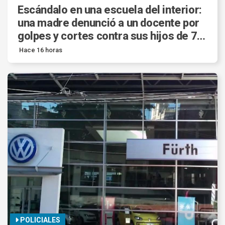
Escándalo en una escuela del interior:
una madre denunció a un docente por
golpes y cortes contra sus hijos de 7 y
11 años.
Hace 16 horas
POLICIALES