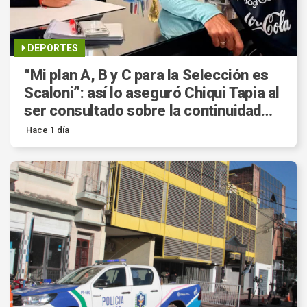
DEPORTES
“Mi plan A, B y C para la Selección es
Scaloni”: así lo aseguró Chiqui Tapia al
ser consultado sobre la continuidad
del entrenador.
Hace 1 día