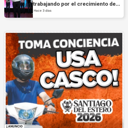
trabajando por el crecimiento de
Santiago del Estero.
Hace 3 días
ANUNCIO