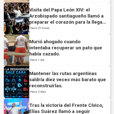
Visita del Papa León XIV: el
Arzobispado santiagueño llamó a
preparar el corazón para la llegada
del Santo Padre a la Argentina.
Hace 21 horas
Murió ahogado cuando
intentaba recuperar un pato que
había cazado.
Hace 1 día
Mantener las rutas argentinas
saldría diez veces más barato que
reconstruirlas.
Hace 2 días
Tras la victoria del Frente Cívico,
Elías Suárez llamó a seguir