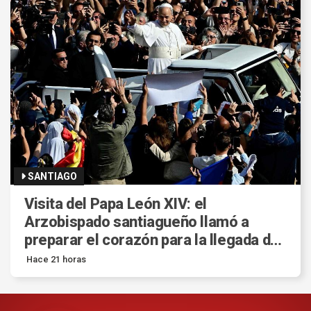
SANTIAGO
Visita del Papa León XIV: el
Arzobispado santiagueño llamó a
preparar el corazón para la llegada del
Santo Padre a la Argentina.
Hace 21 horas