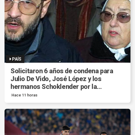
PAÍS
Solicitaron 6 años de condena para
Julio De Vido, José López y los
hermanos Schoklender por la
defraudación con Sueños
Hace 11 horas
Compartidos.