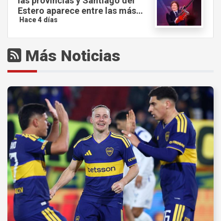
las provincias y Santiago del
Estero aparece entre las más
afectadas.
Hace 4 días
Más Noticias