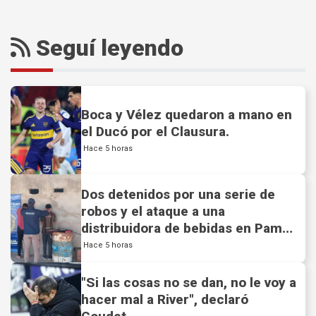
Seguí leyendo
Boca y Vélez quedaron a mano en
el Ducó por el Clausura.
Hace 5 horas
Dos detenidos por una serie de
robos y el ataque a una
distribuidora de bebidas en Pampa
de los Guanacos.
Hace 5 horas
"Si las cosas no se dan, no le voy a
hacer mal a River", declaró