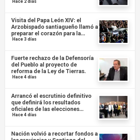
el Senado.
Hace 2 días
Visita del Papa León XIV: el
Arzobispado santiagueño llamó a
preparar el corazón para la
llegada del Santo Padre a la
Hace 3 días
Argentina.
Fuerte rechazo de la Defensoría
del Pueblo al proyecto de
reforma de la Ley de Tierras.
Hace 4 días
Arrancó el escrutinio definitivo
que definirá los resultados
oficiales de las elecciones
municipales.
Hace 4 días
Nación volvió a recortar fondos a