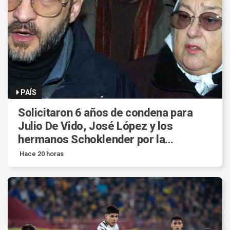
PAÍS
Solicitaron 6 años de condena para
Julio De Vido, José López y los
hermanos Schoklender por la
defraudación con Sueños
Hace 20 horas
Compartidos.