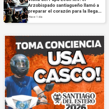
Arzobispado santiagueño llamó a
preparar el corazón para la llegada
del Santo Padre a la Argentina.
Hace 1 día