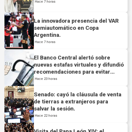
Hace 7 horas
La innovadora presencia del VAR
semiautomático en Copa
Argentina.
Hace 7 horas
El Banco Central alertó sobre
nuevas estafas virtuales y difundió
recomendaciones para evitar
fraudes.
Hace 23 horas
Senado: cayó la cláusula de venta
de tierras a extranjeros para
salvar la sesión.
Hace 22 horas
Visita del Papa León XIV: el