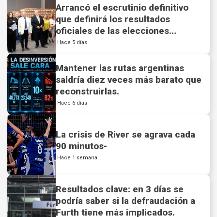
Arrancó el escrutinio definitivo
que definirá los resultados
oficiales de las elecciones
municipales.
Hace 5 días
Mantener las rutas argentinas
saldría diez veces más barato que
reconstruirlas.
Hace 6 días
La crisis de River se agrava cada
90 minutos-
Hace 1 semana
Resultados clave: en 3 días se
podría saber si la defraudación a
Furth tiene más implicados.