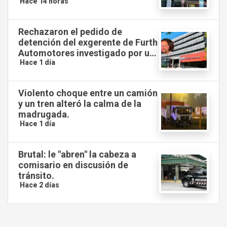
simultáneos.
Hace 14 horas
Rechazaron el pedido de
detención del exgerente de Furth
Automotores investigado por un
presunto desfalco millonario.
Hace 1 día
Violento choque entre un camión
y un tren alteró la calma de la
madrugada.
Hace 1 día
Brutal: le "abren" la cabeza a
comisario en discusión de
tránsito.
Hace 2 días