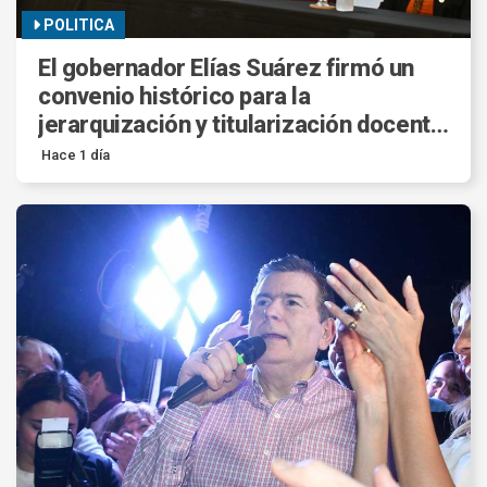
POLITICA
El gobernador Elías Suárez firmó un
convenio histórico para la
jerarquización y titularización docente
en la provincia.
Hace 1 día