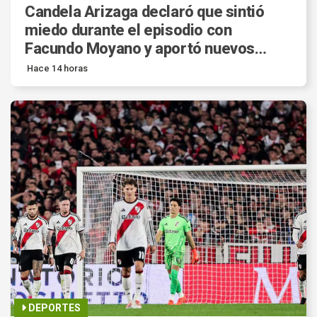
Candela Arizaga declaró que sintió
miedo durante el episodio con
Facundo Moyano y aportó nuevos
datos a la investigación.
Hace 14 horas
DEPORTES