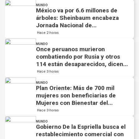
MUNDO
México va por 6.6 millones de
árboles: Sheinbaum encabeza
Jornada Nacional de
Reforestación 2026
Hace 2 horas
MUNDO
Once peruanos murieron
combatiendo por Rusia y otros
114 están desaparecidos, dicen
autoridades de Perú
Hace 3 horas
MUNDO
Plan Oriente: Más de 700 mil
mujeres son beneficiarias de
Mujeres con Bienestar del
Gobierno de México y del Edoméx
Hace 3 horas
MUNDO
Gobierno De la Espriella busca el
restablecimiento comercial con