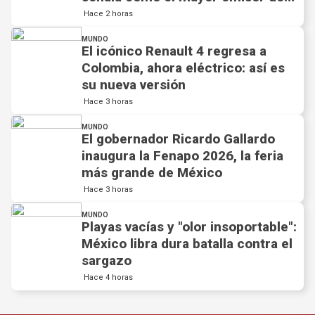
metano del planeta
Hace 2 horas
MUNDO
El icónico Renault 4 regresa a
Colombia, ahora eléctrico: así es
su nueva versión
Hace 3 horas
MUNDO
​El gobernador Ricardo Gallardo
inaugura la Fenapo 2026, la feria
más grande de México
Hace 3 horas
MUNDO
Playas vacías y "olor insoportable":
México libra dura batalla contra el
sargazo
Hace 4 horas