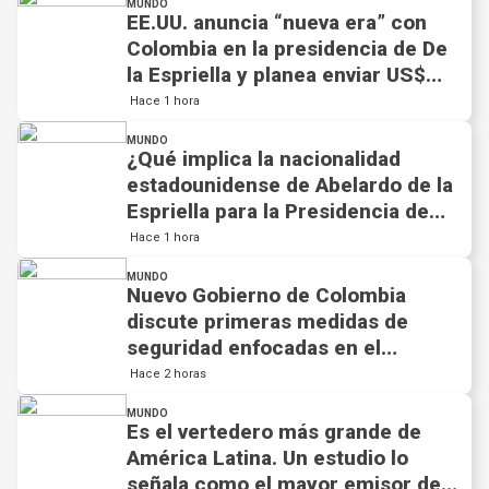
MUNDO
EE.UU. anuncia “nueva era” con
Colombia en la presidencia de De
la Espriella y planea enviar US$
1.000 millones de ayuda
Hace 1 hora
MUNDO
¿Qué implica la nacionalidad
estadounidense de Abelardo de la
Espriella para la Presidencia de
Colombia?
Hace 1 hora
MUNDO
Nuevo Gobierno de Colombia
discute primeras medidas de
seguridad enfocadas en el
conflicto
Hace 2 horas
MUNDO
Es el vertedero más grande de
América Latina. Un estudio lo
señala como el mayor emisor de